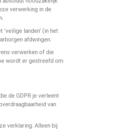
n absoluut noodzakelijk
eze verwerking in de
n.
‘veilige landen’ (in het
aarborgen afdwingen.
vens verwerken of die
oe wordt er gestreefd om
 die de GDPR je verleent
; overdraagbaarheid van
 verklaring. Alleen bij