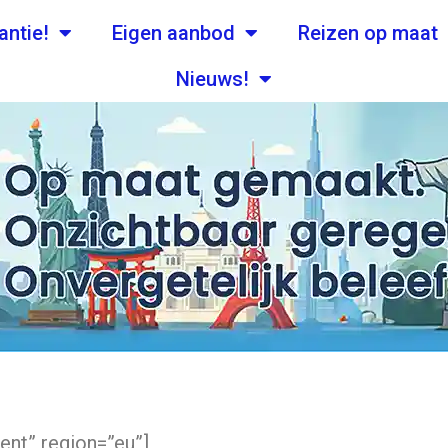
antie!
Eigen aanbod
Reizen op maat
Nieuws!
nt” region=”eu”]