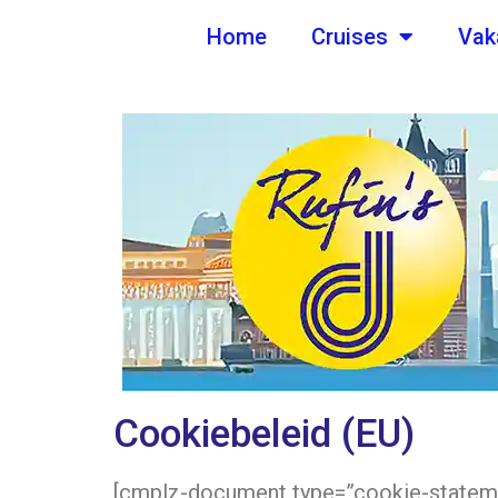
de
Home
Cruises
Vak
inhoud
Cookiebeleid (EU)
[cmplz-document type=”cookie-stateme